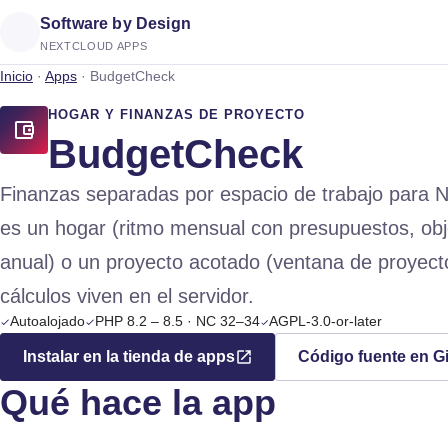
Software by Design
NEXTCLOUD APPS
Inicio
·
Apps
·
BudgetCheck
HOGAR Y FINANZAS DE PROYECTO
BudgetCheck
Finanzas separadas por espacio de trabajo para 
es un hogar (ritmo mensual con presupuestos, obje
anual) o un proyecto acotado (ventana de proyecto
cálculos viven en el servidor.
Autoalojado
PHP 8.2 – 8.5 · NC 32–34
AGPL-3.0-or-later
Instalar en la tienda de apps
Código fuente en G
Qué hace la app