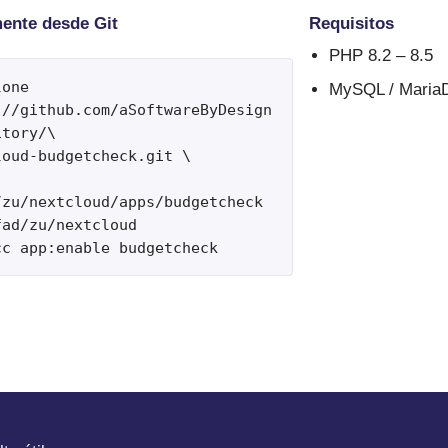
ente desde Git
Requisitos
PHP 8.2 – 8.5
one 
MySQL / Maria
://github.com/aSoftwareByDesign
tory/\

oud-budgetcheck.git \

/zu/nextcloud/apps/budgetcheck

ad/zu/nextcloud

cc app:enable budgetcheck