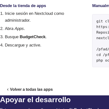
Desde la tienda de apps
Manualm
Inicie sesión en Nextcloud como
administrador.
git cl
https
Abra
Apps
.
Reposi
Busque
BudgetCheck
.
nextcl
Descargue y active.
/pfad
cd /pf
php o
Volver a todas las apps
Apoyar el desarrollo