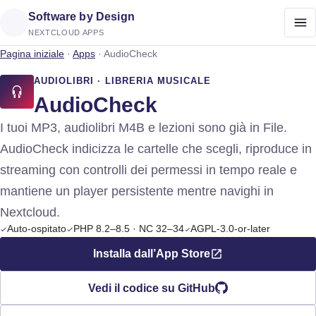
Software by Design
NEXTCLOUD APPS
Pagina iniziale
·
Apps
·
AudioCheck
AUDIOLIBRI · LIBRERIA MUSICALE
AudioCheck
I tuoi MP3, audiolibri M4B e lezioni sono già in File.
AudioCheck indicizza le cartelle che scegli, riproduce in
streaming con controlli dei permessi in tempo reale e
mantiene un player persistente mentre navighi in
Nextcloud.
Auto-ospitato
PHP 8.2–8.5 · NC 32–34
AGPL-3.0-or-later
Installa dall’App Store
Vedi il codice su GitHub