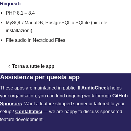
Requisiti
PHP 8.1 – 8.4
MySQL / MariaDB, PostgreSQL o SQLite (piccole
installazioni)
File audio in Nextcloud Files
Torna a tutte le app
Assistenza per questa app
These apps are maintained in public. If
AudioCheck
helps
your organisation, you can fund ongoing work through
GitHub
Sponsors
. Want a feature shipped sooner or tailored to your
setup?
Contattateci
— we are happy to discuss sponsored
feature development.