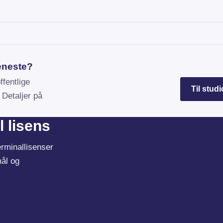
jeneste?
fentlige
Til studi
(åp
 Detaljer på
l lisens
erminallisenser
mål og