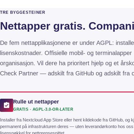
TRE BYGGESTEINER
Nettapper gratis. Companio
De fem nettapplikasjonene er under AGPL: installer
lisenskostnader. Offisielle mobil- og terminalappe
organisasjon. Vil dere ha prioritert hjelp og et års
Check Partner — adskilt fra GitHub og adskilt fra
Rulle ut nettapper
GRATIS · AGPL-3.0-OR-LATER
Installer fra Nextcloud App Store eller hent kildekode fra GitHub, og 
permanent på infrastrukturen deres — uten leverandørkonto hos oss
lisensnøkkel for nettgrensesnittet.