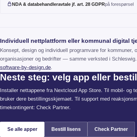
NDA & databehandleravtale jf. art. 28 GDPR
på forespørsel
Individuell nettplattform eller kommunal digital t
Konsept, design og individuell programvare for kommuner, of
organisasjoner og bedrifter — samme verksted i Schleswig.
(åpnes i ny fane)
software-by-design.de
.
Neste steg: velg app eller bestil
Installer nettappene fra Nextcloud App Store. Til mobil- og t
bruker dere bestillingsskjemaet. Til support med reaksjons
timekontingent: Check Partner.
Se alle apper
Bestill lisens
Check Partner