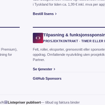
i Tyskland for tiden ca. 1,99 € inkl. mva per app
Bestill lisens
Tilpasning & funksjonssponsi
PROSJEKTKONTRAKT · TIMER ELLER 
d Premium),
Felt, roller, eksporter, grensesnitt eller sponset
tning for
oppdrag. Omfattende nyutvikling uten prosjektko
Partner.
Se tjenester
(åpnes i ny fane)
GitHub Sponsors
MVA
Listepriser publisert
— tilbud og faktura binder