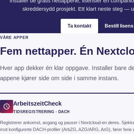
Installer de gratis nettappene, lisensier en compani
skreddersydd prosjekt. Ett klart neste steg — u
Ta kontakt
Bestill lisens
VÅRE APPER
Fem nettapper. Én Nextclou
Hver app dekker én klar oppgave. Installer bare d
appene kjører side om side i samme instans.
ArbeitszeitCheck
TIDSREGISTRERING · DACH
Registrerer ankomst, avgang og pauser i Nextcloud-en deres. Sjekke
mot konfigurerte DACH-profiler (ArbZG, AZG/ARG, ArG), fører ferie 