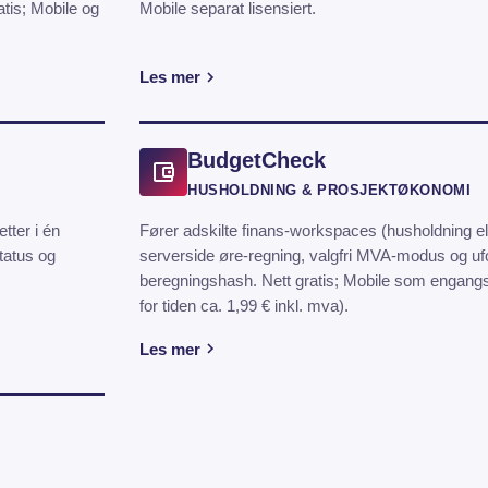
tis; Mobile og
Mobile separat lisensiert.
Les mer
BudgetCheck
HUSHOLDNING & PROSJEKTØKONOMI
tter i én
Fører adskilte finans-workspaces (husholdning el
tatus og
serverside øre-regning, valgfri MVA-modus og uf
beregningshash. Nett gratis; Mobile som engangs
for tiden ca. 1,99 € inkl. mva).
Les mer