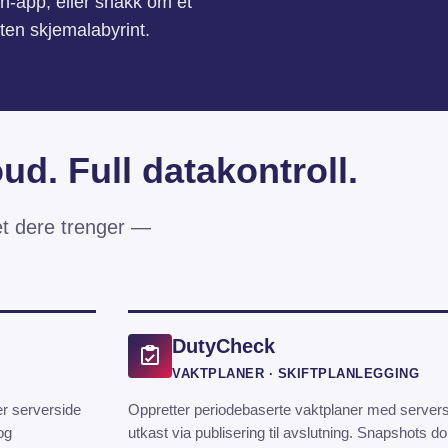
on-app, eller snakk om et
ten skjemalabyrint.
d. Full datakontroll.
et dere trenger —
DutyCheck
VAKTPLANER · SKIFTPLANLEGGING
r serverside
Oppretter periodebaserte vaktplaner med serversid
og
utkast via publisering til avslutning. Snapshots d