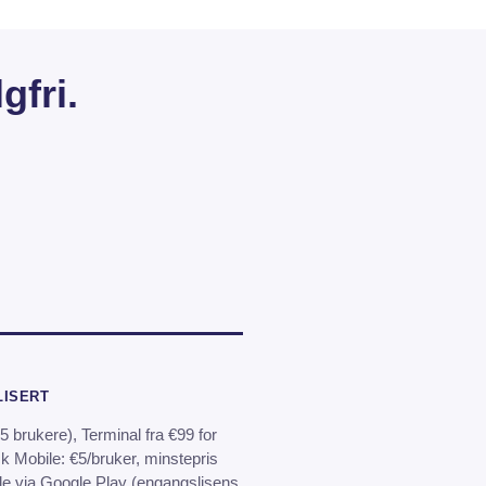
gfri.
LISERT
5 brukere), Terminal fra €99 for
 Mobile: €5/bruker, minstepris
 via Google Play (engangslisens,