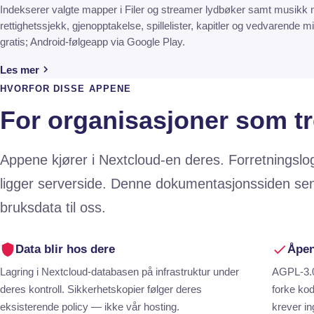
Indekserer valgte mapper i Filer og streamer lydbøker samt musikk 
rettighetssjekk, gjenopptakelse, spillelister, kapitler og vedvarende min
gratis; Android-følgeapp via Google Play.
Les mer
HVORFOR DISSE APPENE
For organisasjoner som tr
Appene kjører i Nextcloud-en deres. Forretningslo
ligger serverside. Denne dokumentasjonssiden se
bruksdata til oss.
Data blir hos dere
Åpen
Lagring i Nextcloud-databasen på infrastruktur under
AGPL-3.0
deres kontroll. Sikkerhetskopier følger deres
forke ko
eksisterende policy — ikke vår hosting.
krever in