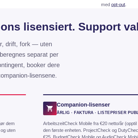
med
opt-out
.
ns lisensiert. Support val
, drift, fork — uten
r beregnes separat per
kontingent, booker dere
 companion-lisensene.
Companion-lisenser
ÅRLIG · FAKTURA · LISTEPRISER PUB
kjør dem
ArbeitszeitCheck Mobile fra €20 netto/år (opptil 
 og uten
den første enheten. ProjectCheck og DutyCheck
€25. BudgetCheck Mobile og AudioCheck Mobile