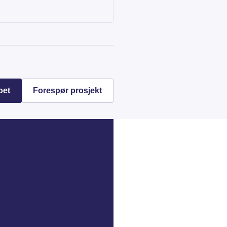
oet
Forespør prosjekt
nes i ny fane)