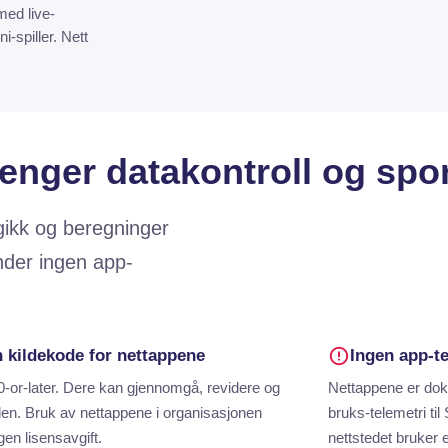
med live-
i-spiller. Nett
enger datakontroll og spor
gikk og beregninger
nder ingen app-
 kildekode for nettappene
Ingen app-te
-or-later. Dere kan gjennomgå, revidere og
Nettappene er doku
den. Bruk av nettappene i organisasjonen
bruks-telemetri ti
gen lisensavgift.
nettstedet bruker 