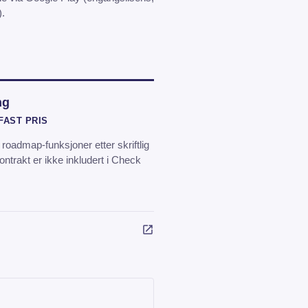
).
ng
FAST PRIS
e roadmap-funksjoner etter skriftlig
ntrakt er ikke inkludert i Check