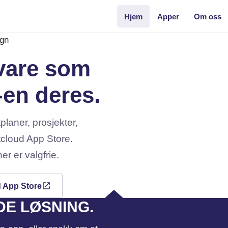
Hjem
Apper
Om oss
vare som
-en deres.
laner, prosjekter,
tcloud App Store.
 er valgfrie.
d App Store
DE LØSNING.