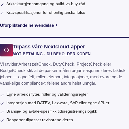
Arkitekturgjennomgang og build-vs-buy-råd
Kravspesifikasjoner for offentlig anskaffelse
Uforpliktende henvendelse
Tilpass våre Nextcloud-apper
MOT BETALING · DU BEHOLDER KODEN
Vi utvider ArbeitszeitCheck, DutyCheck, ProjectCheck eller
BudgetCheck slik at de passer måten organisasjonen deres faktisk
jobber — egne felt, roller, eksport, integrasjoner, merkevare og de
vanskelige compliance-tilfellene andre helst unngår.
Egne arbeidsflyter, roller og valideringsregler
Integrasjon med DATEV, Lexware, SAP eller egne API-er
Bransje- og avtale-spesifikk tidsregistreringslogikk
Rapporter tilpasset revisorene deres