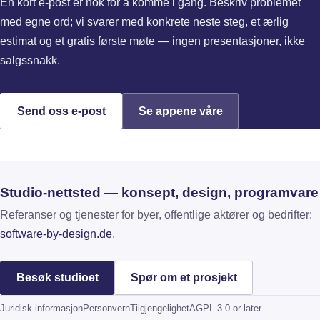
En kort e-post er nok for å komme i gang. Beskriv problemet
med egne ord; vi svarer med konkrete neste steg, et ærlig
estimat og et gratis første møte — ingen presentasjoner, ikke
salgssnakk.
Send oss e-post
Se appene våre
Studio-nettsted — konsept, design, programvare
Referanser og tjenester for byer, offentlige aktører og bedrifter:
(åpnes i ny fane)
software-by-design.de
.
Besøk studioet
Spør om et prosjekt
(åpnes i ny fane)
Juridisk informasjon
Personvern
Tilgjengelighet
AGPL-3.0-or-later