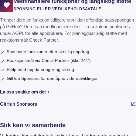
Medfinansiere funksjoner og langsiktig støtte
SPONSING ELLER VEDLIKEHOLDSAVTALE
Trenger dere en funksjon tidligere enn i den offentlige sakssporingen
på GitHub? Dere kan medfinansiere den — resultatene publiseres
under AGPL for alle appbrukere. For planleggbar årlig støtte med
reaksjonsmål: Check Partner.
Sponsede funksjoner etter skriftlig oppdrag
Reaksjonsmål via Check Partner (ikke 24/7)
Hjelp med oppdateringer og sikring
GitHub Sponsors for den åpne videreutviklingen
La oss snakke om det
(åpnes i ny fane)
GitHub Sponsors
Slik kan vi samarbeide
Vi foretrekker avtaler folk faktisk leser. Under er de vanligste