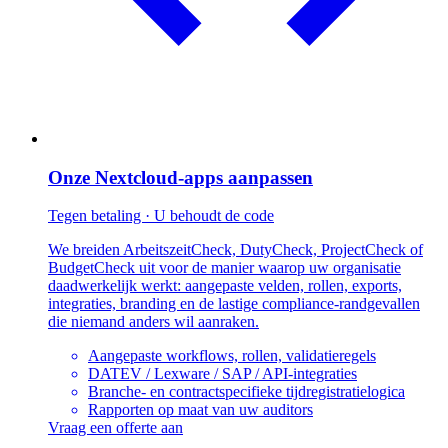
Onze Nextcloud-apps aanpassen
Tegen betaling · U behoudt de code
We breiden ArbeitszeitCheck, DutyCheck, ProjectCheck of
BudgetCheck uit voor de manier waarop uw organisatie
daadwerkelijk werkt: aangepaste velden, rollen, exports,
integraties, branding en de lastige compliance-randgevallen
die niemand anders wil aanraken.
Aangepaste workflows, rollen, validatieregels
DATEV / Lexware / SAP / API-integraties
Branche- en contractspecifieke tijdregistratielogica
Rapporten op maat van uw auditors
Vraag een offerte aan