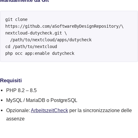
Manualmente da Git
git clone 
https://github.com/aSoftwareByDesignRepository/\

nextcloud-dutycheck.git \

  /path/to/nextcloud/apps/dutycheck

cd /path/to/nextcloud

php occ app:enable dutycheck
Requisiti
PHP 8.2 – 8.5
MySQL / MariaDB o PostgreSQL
Opzionale:
ArbeitszeitCheck
per la sincronizzazione delle
assenze