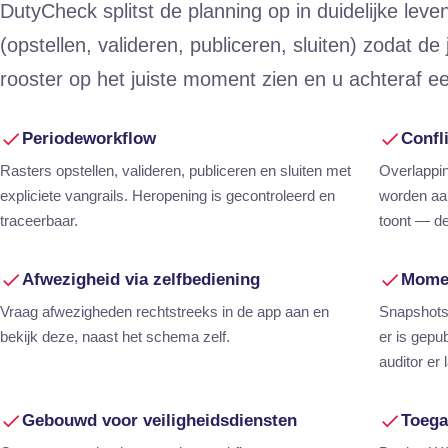
DutyCheck splitst de planning op in duidelijke lev
(opstellen, valideren, publiceren, sluiten) zodat de
rooster op het juiste moment zien en u achteraf e
Periodeworkflow
Confl
Rasters opstellen, valideren, publiceren en sluiten met
Overlappin
expliciete vangrails. Heropening is gecontroleerd en
worden aan
traceerbaar.
toont — de
Afwezigheid via zelfbediening
Momen
Vraag afwezigheden rechtstreeks in de app aan en
Snapshots 
bekijk deze, naast het schema zelf.
er is gepu
auditor er 
Gebouwd voor veiligheidsdiensten
Toega