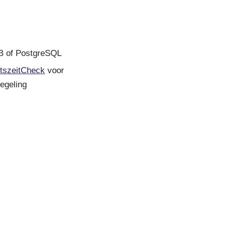
 of PostgreSQL
itszeitCheck
voor
egeling