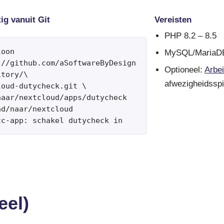
g vanuit Git
Vereisten
PHP 8.2 – 8.5
oon 
MySQL/MariaDB
://github.com/aSoftwareByDesign
Optioneel:
Arbe
tory/\

afwezigheidsspi
oud-dutycheck.git \

naar/nextcloud/apps/dutycheck

d/naar/nextcloud

cc-app: schakel dutycheck in
eel)