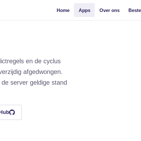
Home
Apps
Over ons
Beste
ictregels en de cyclus
erzijdig afgedwongen.
de server geldige stand
tHub