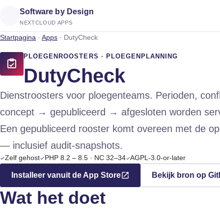
Software by Design
NEXTCLOUD APPS
Startpagina
·
Apps
·
DutyCheck
PLOEGENROOSTERS · PLOEGENPLANNING
DutyCheck
Dienstroosters voor ploegenteams. Perioden, confl
concept → gepubliceerd → afgesloten worden serv
Een gepubliceerd rooster komt overeen met de op 
— inclusief audit-snapshots.
Zelf gehost
PHP 8.2 – 8.5 · NC 32–34
AGPL-3.0-or-later
Installeer vanuit de App Store
Bekijk bron op Gi
Wat het doet