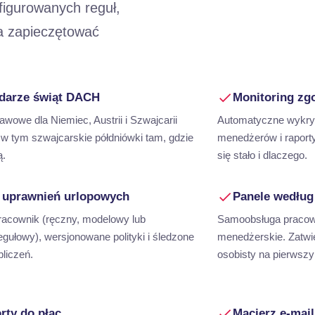
figurowanych reguł,
a zapieczętować
darze świąt DACH
Monitoring zg
awowe dla Niemiec, Austrii i Szwajcarii
Automatyczne wykryw
 w tym szwajcarskie półdniówki tam, gdzie
menedżerów i raport
ą.
się stało i dlaczego.
k uprawnień urlopowych
Panele według
racownik (ręczny, modelowy lub
Samoobsługa pracown
egułowy), wersjonowane polityki i śledzone
menedżerskie. Zatwie
liczeń.
osobisty na pierwszy
rty do płac
Macierz e-mai