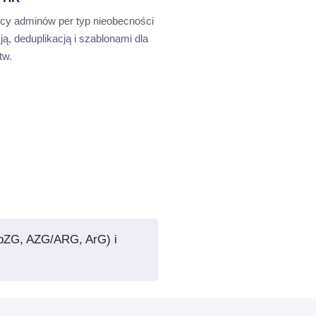
rcy adminów per typ nieobecności
cją, deduplikacją i szablonami dla
tw.
rbZG, AZG/ARG, ArG) i