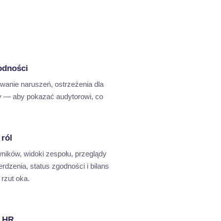
odności
anie naruszeń, ostrzeżenia dla
y — aby pokazać audytorowi, co
 ról
ików, widoki zespołu, przeglądy
rdzenia, status zgodności i bilans
 rzut oka.
l HR