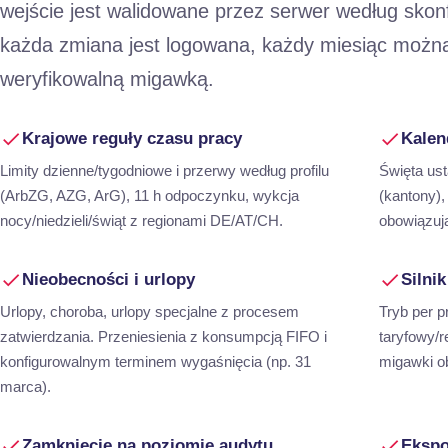
wejście jest walidowane przez serwer według skon
każda zmiana jest logowana, każdy miesiąc możn
weryfikowalną migawką.
Krajowe reguły czasu pracy
Kalen
Limity dzienne/tygodniowe i przerwy według profilu
Święta ust
(ArbZG, AZG, ArG), 11 h odpoczynku, wykcja
(kantony),
nocy/niedzieli/świąt z regionami DE/AT/CH.
obowiązuj
Nieobecności i urlopy
Silni
Urlopy, choroba, urlopy specjalne z procesem
Tryb per p
zatwierdzania. Przeniesienia z konsumpcją FIFO i
taryfowy/r
konfigurowalnym terminem wygaśnięcia (np. 31
migawki ob
marca).
Zamknięcie na poziomie audytu
Ekspo