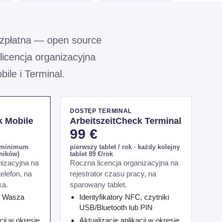
ezpłatna — open source
licencja organizacyjna
bile i Terminal.
DOSTĘP TERMINAL
k Mobile
ArbeitszeitCheck Terminal
99 €
· minimum
pierwszy tablet / rok · każdy kolejny
wników)
tablet 89 €/rok
nizacyjna na
Roczna licencja organizacyjna na
telefon, na
rejestrator czasu pracy, na
ka.
sparowany tablet.
a Wasza
Identyfikatory NFC, czytniki
USB/Bluetooth lub PIN
cji w okresie
Aktualizacje aplikacji w okresie