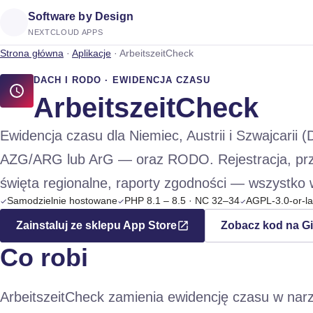
Software by Design
NEXTCLOUD APPS
Strona główna
·
Aplikacje
·
ArbeitszeitCheck
DACH I RODO · EWIDENCJA CZASU
ArbeitszeitCheck
Ewidencja czasu dla Niemiec, Austrii i Szwajcari
AZG/ARG lub ArG — oraz RODO. Rejestracja, prze
święta regionalne, raporty zgodności — wszystk
Samodzielnie hostowane
PHP 8.1 – 8.5 · NC 32–34
AGPL-3.0-or-la
Zainstaluj ze sklepu App Store
Zobacz kod na G
Co robi
ArbeitszeitCheck zamienia ewidencję czasu w nar