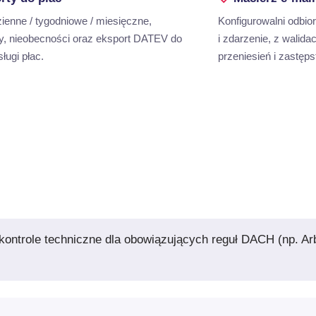
ienne / tygodniowe / miesięczne,
Konfigurowalni odbio
y, nieobecności oraz eksport DATEV do
i zdarzenie, z walida
ługi płac.
przeniesień i zastęps
ontrole techniczne dla obowiązujących reguł DACH (np. A