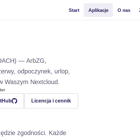
Start
Aplikacje
O nas
i (DACH) — ArbZG,
rwy, odpoczynek, urlop,
o w Waszym Nextcloud.
ter
itHub
Licencja i cennik
zędzie zgodności. Każde