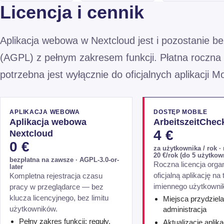
Licencja i cennik
Aplikacja webowa w Nextcloud jest i pozostanie b
(AGPL) z pełnym zakresem funkcji. Płatna roczna 
potrzebna jest wyłącznie do oficjalnych aplikacji Mo
APLIKACJA WEBOWA
DOSTĘP MOBILE
Aplikacja webowa
ArbeitszeitChec
4 €
Nextcloud
0 €
za użytkownika / rok 
20 €/rok (do 5 użytko
bezpłatna na zawsze · AGPL-3.0-or-
Roczna licencja orga
later
oficjalną aplikację na 
Kompletna rejestracja czasu
imiennego użytkowni
pracy w przeglądarce — bez
klucza licencyjnego, bez limitu
Miejsca przydziel
użytkowników.
administracja
Pełny zakres funkcji: reguły,
Aktualizacje aplika